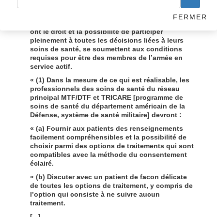
traitement. Chaque Unité de traitement
médical/dentaire [MTF/DTF] doit s’assurer que les
FERMER
bénéficiaires du MHS [Système de santé mentale]
ont le droit et la possibilité de participer
pleinement à toutes les décisions liées à leurs
soins de santé, se soumettent aux conditions
requises pour être des membres de l’armée en
service actif.
« (1) Dans la mesure de ce qui est réalisable, les
professionnels des soins de santé du réseau
principal MTF/DTF et TRICARE [programme de
soins de santé du département américain de la
Défense, système de santé militaire] devront :
« (a) Fournir aux patients des renseignements
facilement compréhensibles et la possibilité de
choisir parmi des options de traitements qui sont
compatibles avec la méthode du consentement
éclairé.
« (b) Discuter avec un patient de facon délicate
de toutes les options de traitement, y compris de
l’option qui consiste à ne suivre aucun
traitement.
[...]