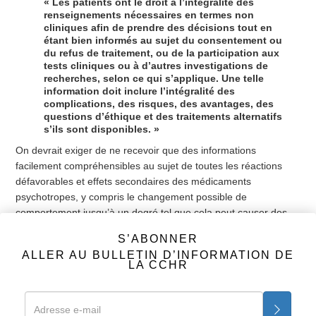
« Les patients ont le droit à l’intégralité des
renseignements nécessaires en termes non
cliniques afin de prendre des décisions tout en
étant bien informés au sujet du consentement ou
du refus de traitement, ou de la participation aux
tests cliniques ou à d’autres investigations de
recherches, selon ce qui s’applique. Une telle
information doit inclure l’intégralité des
complications, des risques, des avantages, des
questions d’éthique et des traitements alternatifs
s’ils sont disponibles. »
On devrait exiger de ne recevoir que des informations
facilement compréhensibles au sujet de toutes les réactions
défavorables et effets secondaires des médicaments
psychotropes, y compris le changement possible de
comportement jusqu’à un degré tel que cela peut causer des
pensées ou au comportement violents ou suicidaires et que
S’ABONNER
l’arrêt d’un tel médicament sans aucune surveillance médicale
ALLER AU BULLETIN D’INFORMATION DE
peut aggraver ces pensées et ce comportement. L’annexe 3 du
LA CCHR
même règlement énonce, dans la section Directives de
Conformité au MHS et Procédures :
« d. Participation aux décisions au sujet d’un