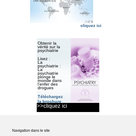
cliquez ici
Obtenir la
vérité sur la
psychiatrie
Lisez :
La
psychiatrie :
La
psychiatrie
plonge le
monde dans
l’enfer des
drogues
Téléchargez
la brochure
>>cliquez ici
Navigation dans le site