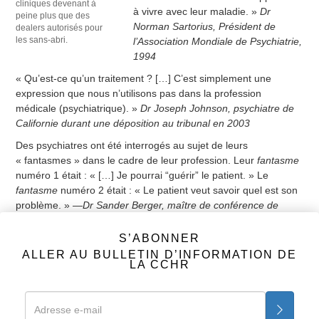
cliniques devenant à
à vivre avec leur maladie. »
Dr
peine plus que des
Norman Sartorius, Président de
dealers autorisés pour
les sans-abri.
l’Association Mondiale de Psychiatrie,
1994
« Qu’est-ce qu’un traitement ? […] C’est simplement une
expression que nous n’utilisons pas dans la profession
médicale (psychiatrique). »
Dr Joseph Johnson, psychiatre de
Californie durant une déposition au tribunal en 2003
Des psychiatres ont été interrogés au sujet de leurs
« fantasmes » dans le cadre de leur profession. Leur
fantasme
numéro 1 était : « […] Je pourrai “guérir” le patient. » Le
fantasme
numéro 2 était : « Le patient veut savoir quel est son
problème. » —
Dr Sander Berger, maître de conférence de
psychiatrie clinique à l’Université Michigan State, Psychiatric
Times, 1998
S’ABONNER
ALLER AU BULLETIN D’INFORMATION DE
Précédent
1
2
3
4
5
6
7
Suivant
LA CCHR
Pas de scanners du cerveau pour les maladies mentales
S’ABONNER
ALLER AU BULLETIN D’INFORMATION
DE LA CCHR