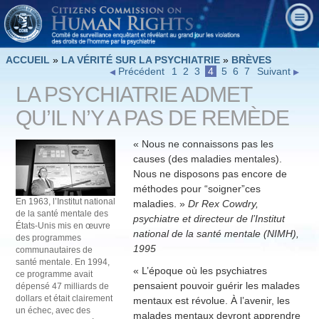
ACCUEIL
»
LA VÉRITÉ SUR LA PSYCHIATRIE
»
BRÈVES
Précédent
1
2
3
4
5
6
7
Suivant
LA PSYCHIATRIE ADMET
QU’IL N’Y A PAS DE REMÈDE
« Nous ne connaissons pas les
causes (des maladies mentales).
Nous ne disposons pas encore de
méthodes pour “soigner”ces
En 1963, l’Institut national
maladies. »
Dr Rex Cowdry,
de la santé mentale des
psychiatre et directeur de l’Institut
États-Unis mis en œuvre
national de la santé mentale (NIMH),
des programmes
1995
communautaires de
santé mentale. En 1994,
« L’époque où les psychiatres
ce programme avait
pensaient pouvoir guérir les malades
dépensé 47 milliards de
dollars et était clairement
mentaux est révolue. À l’avenir, les
un échec, avec des
malades mentaux devront apprendre