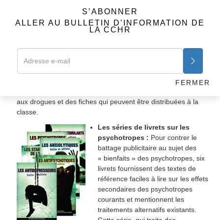
la participation des salles de classe, cette brochure explique
S’ABONNER
comment l’industrie psycho-pharmaceutique s’est introduite
ALLER AU BULLETIN D’INFORMATION DE
LA CCHR
dans nos foyers, nos écoles et nos entreprises, persuadant
des millions de personnes que le seul moyen de résoudre
leurs problèmes est de recourir à des drogues dangereuses.
Les séminaires sont centrés autour du documentaire de
treize chapitres et des brochures d’information sur les
différents types de psychotropes. Le manuel pédagogique est
FERMER
également livré avec un glossaire qui définit les termes liés
aux drogues et des fiches qui peuvent être distribuées à la
classe.
Les séries de livrets sur les
psychotropes :
Pour contrer le
battage publicitaire au sujet des
« bienfaits » des psychotropes, six
livrets fournissent des textes de
référence faciles à lire sur les effets
secondaires des psychotropes
courants et mentionnent les
traitements alternatifs existants.