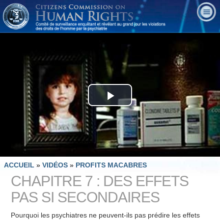
Play
Video
ACCUEIL
»
VIDÉOS
»
PROFITS MACABRES
CHAPITRE 7 : DES EFFETS
PAS SI SECONDAIRES
Pourquoi les psychiatres ne peuvent-ils pas prédire les effets