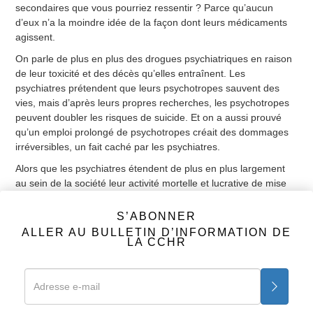
secondaires que vous pourriez ressentir ? Parce qu’aucun
d’eux n’a la moindre idée de la façon dont leurs médicaments
agissent.
On parle de plus en plus des drogues psychiatriques en raison
de leur toxicité et des décès qu’elles entraînent. Les
psychiatres prétendent que leurs psychotropes sauvent des
vies, mais d’après leurs propres recherches, les psychotropes
peuvent doubler les risques de suicide. Et on a aussi prouvé
qu’un emploi prolongé de psychotropes créait des dommages
irréversibles, un fait caché par les psychiatres.
Alors que les psychiatres étendent de plus en plus largement
au sein de la société leur activité mortelle et lucrative de mise
sous psychotrope des pans entiers de la population, les enfants
sont désormais leurs dernières et plus tragiques victimes.
S’ABONNER
ALLER AU BULLETIN D’INFORMATION DE
Fait : Les psychotropes tuent environ 42 000 personnes par an.
LA CCHR
Précédent
Suivant
Obtenez les faits
S’ABONNER