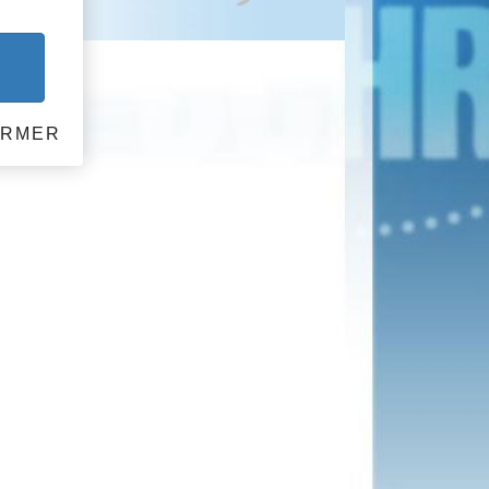
r
ERMER