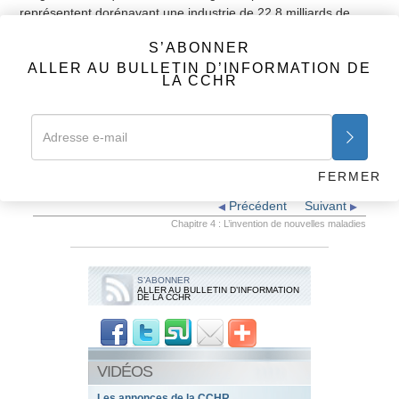
représentent dorénavant une industrie de 22,8 milliards de
dollars.
S’ABONNER
Pourtant les gens ne sont pas du tout conscients du fait qu’un
ALLER AU BULLETIN D’INFORMATION DE
diagnostic psychiatrique ne repose pas sur quelque chose de
LA CCHR
médical, mais sur une liste de comportements ayant fait l’objet
d’un vote.
Ce qui soulève la prochaine question : Comment les
psychiatres qui ont inventé ces « troubles » font-ils pour que les
FERMER
gens croient les avoir ?
Précédent
Suivant
Chapitre 4 : L’invention de nouvelles maladies
S’ABONNER
ALLER AU BULLETIN D’INFORMATION
DE LA CCHR
VIDÉOS
Les annonces de la CCHR