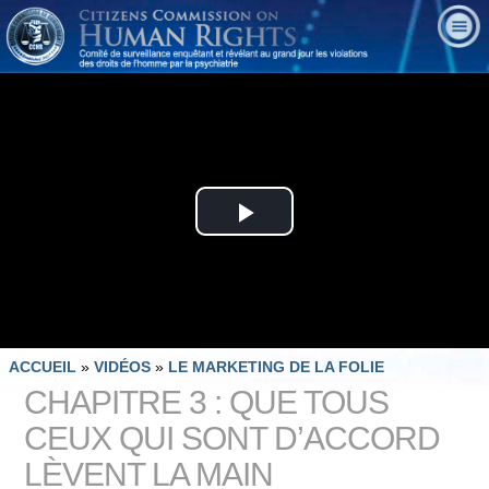
Play
Video
ACCUEIL
»
VIDÉOS
»
LE MARKETING DE LA FOLIE
CHAPITRE 3 : QUE TOUS
CEUX QUI SONT D’ACCORD
LÈVENT LA MAIN