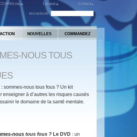
CCHRInt.org
Langue
Contact
RECHERCHE
’ACTION
NOUVELLES
COMMANDEZ
OMMES-NOUS TOUS
UES
e : sommes-nous tous fous ? Un kit
r enseigner à d’autres les risques causés
assainir le domaine de la santé mentale.
mes-nous tous fous ?
Le DVD
: un