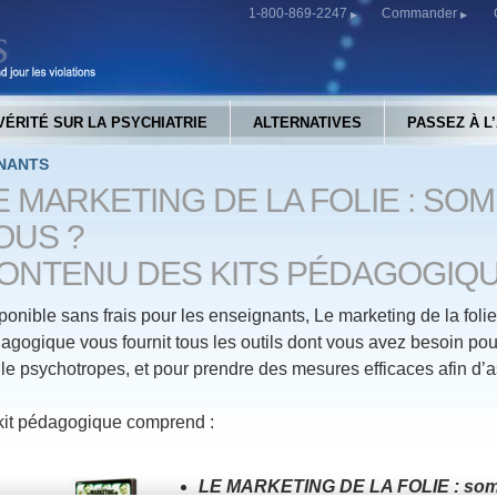
1-800-869-2247
Commander
VÉRITÉ SUR LA PSYCHIATRIE
ALTERNATIVES
PASSEZ À L
NANTS
E MARKETING DE LA FOLIE : S
OUS ?
ONTENU DES KITS PÉDAGOGIQ
ponible sans frais pour les enseignants, Le marketing de la foli
agogique vous fournit tous les outils dont vous avez besoin pou
 le psychotropes, et pour prendre des mesures efficaces afin d’
kit pédagogique comprend :
LE MARKETING DE LA FOLIE : som