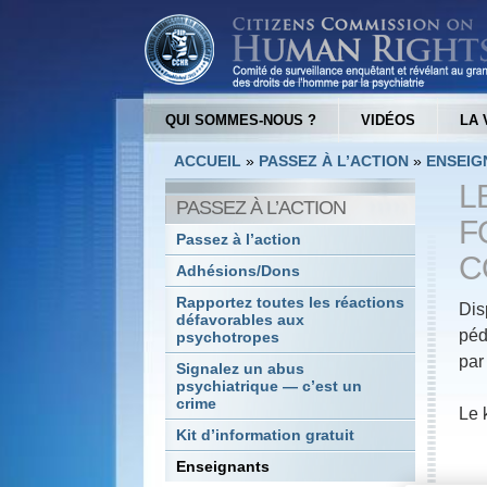
QUI SOMMES-NOUS ?
VIDÉOS
LA 
ACCUEIL
»
PASSEZ À L’ACTION
»
ENSEIG
L
PASSEZ À L’ACTION
F
Passez à l’action
C
Adhésions/Dons
Rapportez toutes les réactions
Dis
défavorables aux
péd
psychotropes
par
Signalez un abus
psychiatrique — c’est un
crime
Le 
Kit d’information gratuit
Enseignants