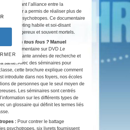
, racontant l’alliance entre la
ues qui leur a permis de réaliser plus de
HR
 la vente de psychotropes. Ce documentaire
s d’un marketing habile et soi-disant
tropes dangereux et souvent mortels.
r
mes-nous tous fous ?
Manuel
e le documentaire sur DVD
Le
ERMER
s sur quarante années de recherche et
 la santé. Avec des séminaires pour
e classe, cette brochure explique comment
t introduite dans nos foyers, nos écoles
illions de personnes que le seul moyen de
ereuses. Les séminaires sont centrés
information sur les différents types de
 un glossaire qui définit les termes liés
asse.
tropes :
Pour contrer le battage
des psychotropes, six livrets fournissent