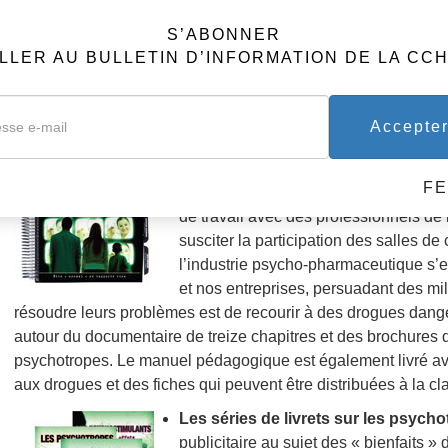
documentaire, primé de nombreuses fois
S’ABONNER
psychiatrie et les firmes pharmaceutiq
LLER AU BULLETIN D’INFORMATION DE LA CC
80 milliards de dollars de profits sur
en trois parties révèle les faits caché
scientifique qui dissimule une campagne de vente de psycho
Accepte
LE MARKETING DE LA FOLIE : som
pédagogique :
Ce manuel accompagn
F
marketing de la folie
— tous deux basé
de travail avec des professionnels de
susciter la participation des salles d
l’industrie psycho-pharmaceutique s’es
et nos entreprises, persuadant des m
résoudre leurs problèmes est de recourir à des drogues dang
autour du documentaire de treize chapitres et des brochures d’
psychotropes. Le manuel pédagogique est également livré avec
aux drogues et des fiches qui peuvent être distribuées à la cl
Les séries de livrets sur les psycho
publicitaire au sujet des « bienfaits » 