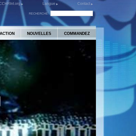
CCHRInt.org
Langue
Contact
RECHERCHE
’ACTION
NOUVELLES
COMMANDEZ
y
eo