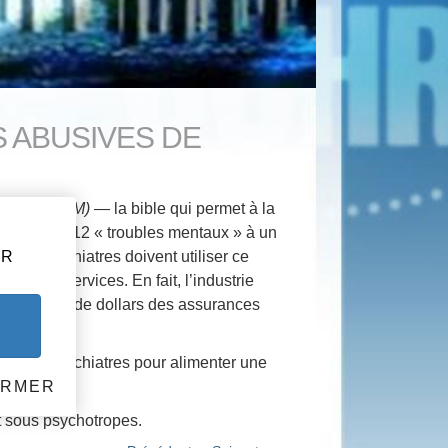
S ABUSIVES DE
mentaux (DSM)
— la bible qui permet à la
 énumérant 112 « troubles mentaux » à un
les psychiatres doivent utiliser ce
HR
r leurs services. En fait, l’industrie
2 milliards de dollars des assurances
r
 par les psychiatres pour alimenter une
rs.
ERMER
t sous psychotropes.