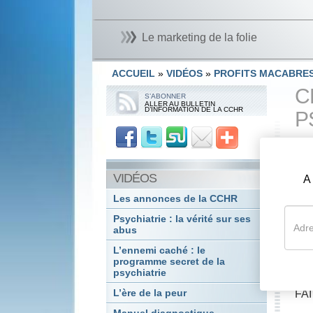
Le marketing de la folie
ACCUEIL
»
VIDÉOS
»
PROFITS MACABRE
C
S’ABONNER
ALLER AU BULLETIN
D’INFORMATION DE LA CCHR
P
Dep
psy
VIDÉOS
vol
A
man
Les annonces de la CCHR
psy
Psychiatrie : la vérité sur ses
pub
abus
L’ennemi caché : le
Per
programme secret de la
ind
psychiatrie
L’ère de la peur
FAI