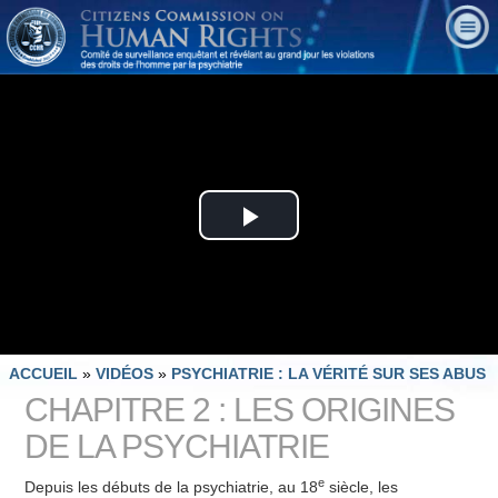
Play
Video
ACCUEIL
»
VIDÉOS
»
PSYCHIATRIE : LA VÉRITÉ SUR SES ABUS
CHAPITRE 2 : LES ORIGINES
DE LA PSYCHIATRIE
e
Depuis les débuts de la psychiatrie, au 18
siècle, les