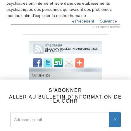
psychiatres ont interné et isolé dans des établissements
psychiatriques des personnes qui avaient des problèmes
mentaux afin d’exploiter la misère humaine.
Précédent
Suivant
3. L’Homme redéfini
S’ABONNER
ALLER AU BULLETIN D’INFORMATION
DE LA CCHR
VIDÉOS
Les annonces de la CCHR
S’ABONNER
Psychiatrie : la vérité sur ses abus
ALLER AU BULLETIN D’INFORMATION DE
LA CCHR
1. La vérité sur ses abus
2. Les origines de la psychiatrie
3. L’Homme redéfini
4. Psychiatrie : les hommes derrière
l’Holocauste