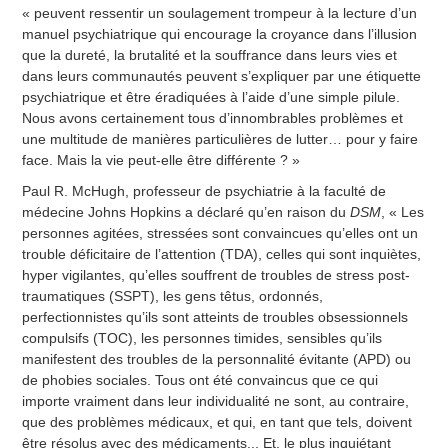
« peuvent ressentir un soulagement trompeur à la lecture d’un
manuel psychiatrique qui encourage la croyance dans l’illusion
que la dureté, la brutalité et la souffrance dans leurs vies et
dans leurs communautés peuvent s’expliquer par une étiquette
psychiatrique et être éradiquées à l’aide d’une simple pilule.
Nous avons certainement tous d’innombrables problèmes et
une multitude de manières particulières de lutter… pour y faire
face. Mais la vie peut-elle être différente ? »
Paul R. McHugh, professeur de psychiatrie à la faculté de
médecine Johns Hopkins a déclaré qu’en raison du
DSM
, « Les
personnes agitées, stressées sont convaincues qu’elles ont un
trouble déficitaire de l’attention (TDA), celles qui sont inquiètes,
hyper vigilantes, qu’elles souffrent de troubles de stress post-
traumatiques (SSPT), les gens têtus, ordonnés,
perfectionnistes qu’ils sont atteints de troubles obsessionnels
compulsifs (TOC), les personnes timides, sensibles qu’ils
manifestent des troubles de la personnalité évitante (APD) ou
de phobies sociales. Tous ont été convaincus que ce qui
importe vraiment dans leur individualité ne sont, au contraire,
que des problèmes médicaux, et qui, en tant que tels, doivent
être résolus avec des médicaments... Et, le plus inquiétant