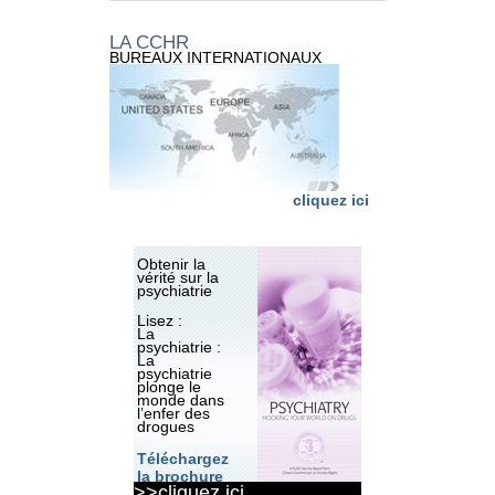
LA CCHR
BUREAUX INTERNATIONAUX
cliquez ici
Obtenir la
vérité sur la
psychiatrie
Lisez :
La
psychiatrie :
La
psychiatrie
plonge le
monde dans
l’enfer des
drogues
Téléchargez
la brochure
>>cliquez ici