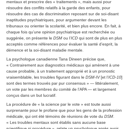
mentaux et prescrire des « traitements », mais aussi pour
résoudre des conflits relatifs à la garde des enfants, pour
résoudre des cas de discrimination reposant sur de soi-disant
inaptitudes psychiatriques, pour argumenter devant les
tribunaux ou orienter la scolarité, et bien plus encore. En fait, à
chaque fois qu’une opinion psychiatrique est recherchée ou
suggérée, on présente le
DSM
ou l’
ICD
qui sont de plus en plus
acceptés comme références pour évaluer la santé d’esprit, la
démence et la soi-disant maladie mentale.
La psychologue canadienne Tana Dineen précise que,
« Contrairement aux diagnostics médicaux qui amènent à une
cause probable, à un traitement approprié et à un pronostic
vraisemblable, les troubles figurant dans le
DSM-IV
[et l’
ICD-10
]
sont des termes trouvés par pur consensus » — littéralement,
un vote par les membres du comité de l’APA — et largement
conçus dans un but lucratif.
La procédure de « la science par le vote » est toute aussi
surprenante pour le profane que pour les gens de la profession
médicale, qui ont été témoins de réunions de vote du
DSM
.
« Les troubles mentaux sont établis sans aucune base
scientifique ni procédure », relate un psychologue après avoir