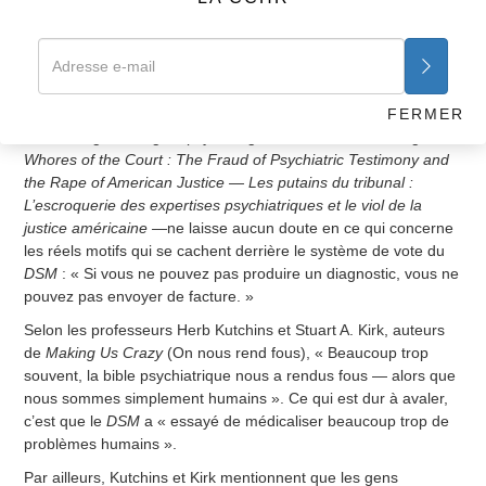
ses côtés lors de cette réunion] a dit : « Il m’arrive de faire
cela. » Alors Spitzer a répliqué : « Bon, enlevons-le. » Vous
assistez à cela et vous vous dites : « Attendez un peu, nous
n’avons pas le droit de les critiquer, parce que c’est une
« science » ?
FERMER
Le D. Margaret Hagen, psychologue et auteur de l’ouvrage
Whores of the
Court : The Fraud of Psychiatric Testimony and
the Rape of American Justice — Les putains du tribunal :
L’escroquerie des expertises psychiatriques et le viol de la
justice américaine —
ne laisse aucun doute en ce qui concerne
les réels motifs qui se cachent derrière le système de vote du
DSM
: « Si vous ne pouvez pas produire un diagnostic, vous ne
pouvez pas envoyer de facture. »
Selon les professeurs Herb Kutchins et Stuart A. Kirk, auteurs
de
Making Us Crazy
(On nous rend fous), « Beaucoup trop
souvent, la bible psychiatrique nous a rendus fous — alors que
nous sommes simplement humains ». Ce qui est dur à avaler,
c’est que le
DSM
a « essayé de médicaliser beaucoup trop de
problèmes humains ».
Par ailleurs, Kutchins et Kirk mentionnent que les gens