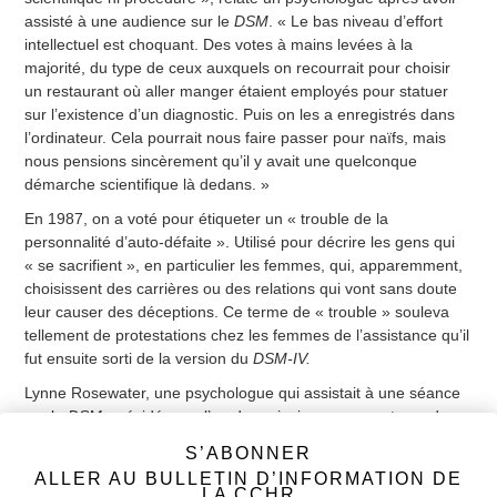
assisté à une audience sur le
DSM
. « Le bas niveau d’effort
intellectuel est choquant. Des votes à mains levées à la
majorité, du type de ceux auxquels on recourrait pour choisir
un restaurant où aller manger étaient employés pour statuer
sur l’existence d’un diagnostic. Puis on les a enregistrés dans
l’ordinateur. Cela pourrait nous faire passer pour naïfs, mais
nous pensions sincèrement qu’il y avait une quelconque
démarche scientifique là dedans. »
En 1987, on a voté pour étiqueter un « trouble de la
personnalité d’auto-défaite ». Utilisé pour décrire les gens qui
« se sacrifient », en particulier les femmes, qui, apparemment,
choisissent des carrières ou des relations qui vont sans doute
leur causer des déceptions. Ce terme de « trouble » souleva
tellement de protestations chez les femmes de l’assistance qu’il
fut ensuite sorti de la version du
DSM-IV.
Lynne Rosewater, une psychologue qui assistait à une séance
sur le
DSM
, présidée par l’un des principaux concepteurs de ce
manuel, le psychiatre Robert Spitzer, rapporte : « Ils discutaient
S’ABONNER
d’un critère lié au trouble de la personnalité masochiste. La
ALLER AU BULLETIN D’INFORMATION DE
femme de Spitzer [une travailleuse sociale et la seule femme à
LA CCHR