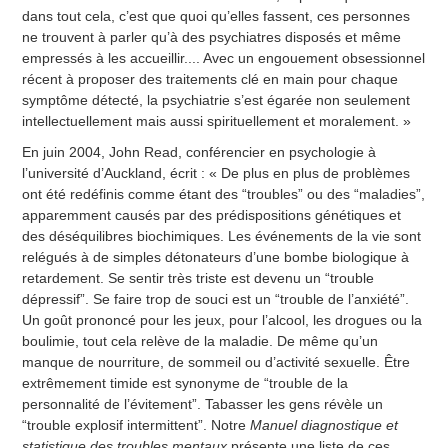
dans tout cela, c’est que quoi qu’elles fassent, ces personnes
ne trouvent à parler qu’à des psychiatres disposés et même
empressés à les accueillir.... Avec un engouement obsessionnel
récent à proposer des traitements clé en main pour chaque
symptôme détecté, la psychiatrie s’est égarée non seulement
intellectuellement mais aussi spirituellement et moralement. »
En juin 2004, John Read, conférencier en psychologie à
l’université d’Auckland, écrit : « De plus en plus de problèmes
ont été redéfinis comme étant des “troubles” ou des “maladies”,
apparemment causés par des prédispositions génétiques et
des déséquilibres biochimiques. Les événements de la vie sont
relégués à de simples détonateurs d’une bombe biologique à
retardement. Se sentir très triste est devenu un “trouble
dépressif”. Se faire trop de souci est un “trouble de l’anxiété”.
Un goût prononcé pour les jeux, pour l’alcool, les drogues ou la
boulimie, tout cela relève de la maladie. De même qu’un
manque de nourriture, de sommeil ou d’activité sexuelle. Être
extrêmement timide est synonyme de “trouble de la
personnalité de l’évitement”. Tabasser les gens révèle un
“trouble explosif intermittent”. Notre
Manuel diagnostique et
statistique des troubles mentaux
présente une liste de ces