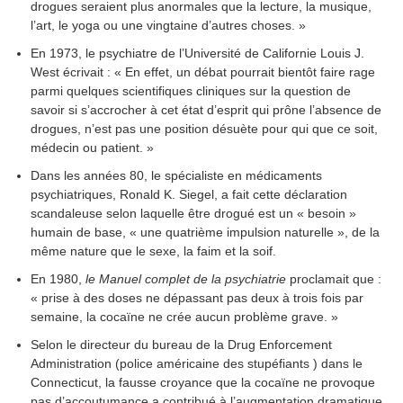
drogues seraient plus anormales que la lecture, la musique,
l’art, le yoga ou une vingtaine d’autres choses. »
En 1973, le psychiatre de l’Université de Californie Louis J.
West écrivait : « En effet, un débat pourrait bientôt faire rage
parmi quelques scientifiques cliniques sur la question de
savoir si s’accrocher à cet état d’esprit qui prône l’absence de
drogues, n’est pas une position désuète pour qui que ce soit,
médecin ou patient. »
Dans les années 80, le spécialiste en médicaments
psychiatriques, Ronald K. Siegel, a fait cette déclaration
scandaleuse selon laquelle être drogué est un « besoin »
humain de base, « une quatrième impulsion naturelle », de la
même nature que le sexe, la faim et la soif.
En 1980,
le Manuel complet de la psychiatrie
proclamait que :
« prise à des doses ne dépassant pas deux à trois fois par
semaine, la cocaïne ne crée aucun problème grave. »
Selon le directeur du bureau de la Drug Enforcement
Administration (police américaine des stupéfiants ) dans le
Connecticut, la fausse croyance que la cocaïne ne provoque
pas d’accoutumance a contribué à l’augmentation dramatique