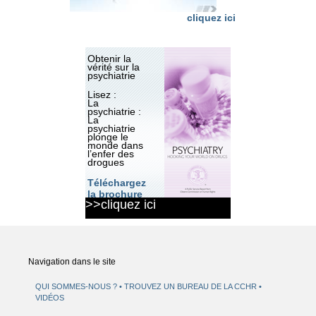
cliquez ici
Obtenir la
vérité sur la
psychiatrie
Lisez :
La
psychiatrie :
La
psychiatrie
plonge le
monde dans
l’enfer des
drogues
Téléchargez
la brochure
>>cliquez ici
Navigation dans le site
QUI SOMMES-NOUS ?
TROUVEZ UN BUREAU DE LA CCHR
VIDÉOS