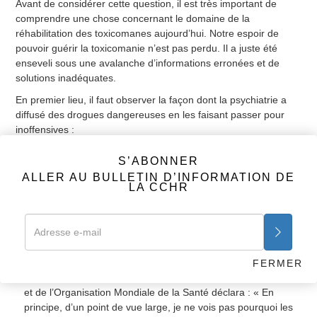
Avant de considérer cette question, il est très important de
comprendre une chose concernant le domaine de la
réhabilitation des toxicomanes aujourd’hui. Notre espoir de
pouvoir guérir la toxicomanie n’est pas perdu. Il a juste été
enseveli sous une avalanche d’informations erronées et de
solutions inadéquates.
En premier lieu, il faut observer la façon dont la psychiatrie a
diffusé des drogues dangereuses en les faisant passer pour
inoffensives :
Dans les années 60, la psychiatrie a rendu le LSD non
S’ABONNER
seulement acceptable, mais l’a fait passer pour une
ALLER AU BULLETIN D’INFORMATION DE
« aventure » auprès de dizaines de milliers d’étudiants
LA CCHR
d’université, promouvant le faux concept d’améliorer la vie
grâce à des médicaments psychotropes « récréatifs ».
En 1967, des psychiatres des États-Unis se sont réunis pour
discuter du rôle des drogues à l’aube de l’an 2000. L’éminent
psychiatre Nathan Kline de New York, qui a été membre des
FERMER
comités de l’Institut National de la Santé Mentale américaine
et de l’Organisation Mondiale de la Santé déclara : « En
principe, d’un point de vue large, je ne vois pas pourquoi les