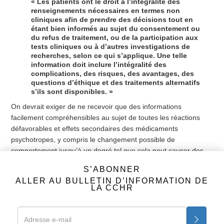
« Les patients ont le droit à l’intégralité des
renseignements nécessaires en termes non
cliniques afin de prendre des décisions tout en
étant bien informés au sujet du consentement ou
du refus de traitement, ou de la participation aux
tests cliniques ou à d’autres investigations de
recherches, selon ce qui s’applique. Une telle
information doit inclure l’intégralité des
complications, des risques, des avantages, des
questions d’éthique et des traitements alternatifs
s’ils sont disponibles. »
On devrait exiger de ne recevoir que des informations
facilement compréhensibles au sujet de toutes les réactions
défavorables et effets secondaires des médicaments
psychotropes, y compris le changement possible de
comportement jusqu’à un degré tel que cela peut causer des
pensées ou au comportement violents ou suicidaires et que
S’ABONNER
l’arrêt d’un tel médicament sans aucune surveillance médicale
ALLER AU BULLETIN D’INFORMATION DE
peut aggraver ces pensées et ce comportement. L’annexe 3 du
LA CCHR
même règlement énonce, dans la section Directives de
Conformité au MHS et Procédures :
« d. Participation aux décisions au sujet d’un