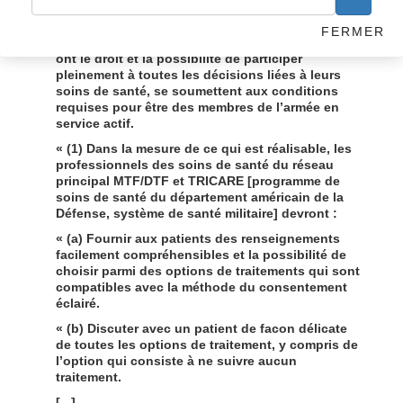
traitement. Chaque Unité de traitement
médical/dentaire [MTF/DTF] doit s’assurer que les
FERMER
bénéficiaires du MHS [Système de santé mentale]
ont le droit et la possibilité de participer
pleinement à toutes les décisions liées à leurs
soins de santé, se soumettent aux conditions
requises pour être des membres de l’armée en
service actif.
« (1) Dans la mesure de ce qui est réalisable, les
professionnels des soins de santé du réseau
principal MTF/DTF et TRICARE [programme de
soins de santé du département américain de la
Défense, système de santé militaire] devront :
« (a) Fournir aux patients des renseignements
facilement compréhensibles et la possibilité de
choisir parmi des options de traitements qui sont
compatibles avec la méthode du consentement
éclairé.
« (b) Discuter avec un patient de facon délicate
de toutes les options de traitement, y compris de
l’option qui consiste à ne suivre aucun
traitement.
[...]