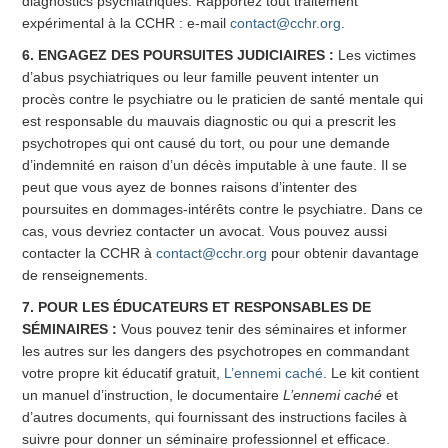
diagnostics psychiatriques. Rapportez tout traitement
expérimental à la CCHR : e-mail
contact@cchr.org
.
6. ENGAGEZ DES POURSUITES JUDICIAIRES :
Les victimes
d’abus psychiatriques ou leur famille peuvent intenter un
procès contre le psychiatre ou le praticien de santé mentale qui
est responsable du mauvais diagnostic ou qui a prescrit les
psychotropes qui ont causé du tort, ou pour une demande
d’indemnité en raison d’un décès imputable à une faute. Il se
peut que vous ayez de bonnes raisons d’intenter des
poursuites en dommages-intérêts contre le psychiatre. Dans ce
cas, vous devriez contacter un avocat. Vous pouvez aussi
contacter la CCHR à
contact@cchr.org
pour obtenir davantage
de renseignements.
7. POUR LES ÉDUCATEURS ET RESPONSABLES DE
SÉMINAIRES :
Vous pouvez tenir des séminaires et informer
les autres sur les dangers des psychotropes en commandant
votre propre kit éducatif gratuit,
L’ennemi caché
. Le kit contient
un manuel d’instruction, le documentaire
L’ennemi caché
et
d’autres documents, qui fournissant des instructions faciles à
suivre pour donner un séminaire professionnel et efficace.