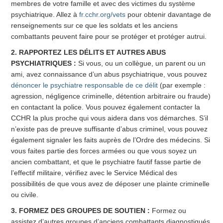
membres de votre famille et avec des victimes du système
psychiatrique. Allez à
fr.cchr.org/vets
pour obtenir davantage de
renseignements sur ce que les soldats et les anciens
combattants peuvent faire pour se protéger et protéger autrui.
2. RAPPORTEZ LES DÉLITS ET AUTRES ABUS
PSYCHIATRIQUES :
Si vous, ou un collègue, un parent ou un
ami, avez connaissance d’un abus psychiatrique, vous pouvez
dénoncer le psychiatre responsable de ce délit
(par exemple :
agression, négligence criminelle, détention arbitraire ou fraude)
en contactant la police. Vous pouvez également contacter la
CCHR la plus proche qui vous aidera dans vos démarches.
S’il
n’existe pas de preuve suffisante d’abus criminel, vous pouvez
également signaler les faits auprès de l’Ordre des médecins. Si
vous faites partie des forces armées ou que vous soyez un
ancien combattant, et que le psychiatre fautif fasse partie de
l’effectif militaire, vérifiez avec le Service Médical des
possibilités de que vous avez de déposer une plainte criminelle
ou civile.
3. FORMEZ DES GROUPES DE SOUTIEN :
Formez ou
assistez d’autres groupes d’anciens combattants diagnostiqués