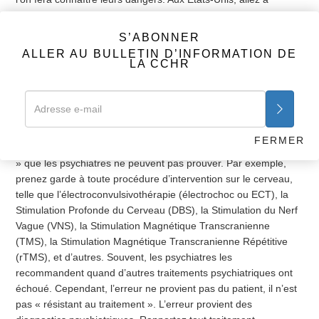
www.fda.gov/medwatch
pour rapporter les effets nocifs d’un
médicament psychotrope ou allez à
S’ABONNER
www.cchrint.org/psychdrugdangers
pour obtenir davantage de
ALLER AU BULLETIN D’INFORMATION DE
renseignements au sujet de ces psychotropes.
LA CCHR
5. RAPPORTEZ TOUT DOMMAGE OU EXPÉRIENCE
PSYCHIATRIQUE :
N’acceptez pas de prendre part à aucune
expérience psychiatrique, car elles peuvent créer des
dommages sur le plan physique. Nombre d’entre elles incluent
FERMER
la prescription de psychotropes pour pourvoir à un « diagnostic
» que les psychiatres ne peuvent pas prouver. Par exemple,
prenez garde à toute procédure d’intervention sur le cerveau,
telle que l’électroconvulsivothérapie (électrochoc ou ECT), la
Stimulation Profonde du Cerveau (DBS), la Stimulation du Nerf
Vague (VNS), la Stimulation Magnétique Transcranienne
(TMS), la Stimulation Magnétique Transcranienne Répétitive
(rTMS), et d’autres. Souvent, les psychiatres les
recommandent quand d’autres traitements psychiatriques ont
échoué. Cependant, l’erreur ne provient pas du patient, il n’est
pas « résistant au traitement ». L’erreur provient des