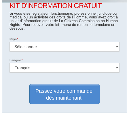
KIT D’INFORMATION GRATUIT
Si vous êtes législateur, fonctionnaire, professionnel juridique ou
médical ou un activiste des droits de l’Homme, vous avez droit à
un kit d’information gratuit de La Citizens Commission on Human
Rights. Pour recevoir votre kit, merci de remplir le formulaire ci-
dessous.
Pays
Langue
Je désire recevoir le bulletin d’information de la Citizens Commission
on Human Rights.
Passez votre commande
J’accepte les
conditions d’utilisation
et
l’avis de confidentialité
.
dès maintenant
[Qu’est-ce que c’est ?]