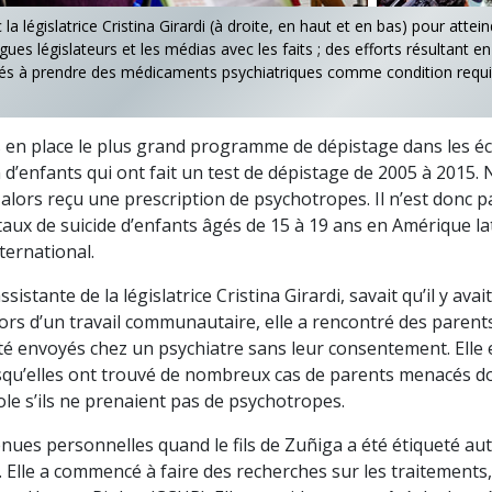
la législatrice Cristina Girardi (à droite, en haut et en bas) pour attein
gues législateurs et les médias avec les faits ; des efforts résultant e
rcés à prendre des médicaments psychiatriques comme condition requi
is en place le plus grand programme de dépistage dans les éc
n d’enfants qui ont fait un test de dépistage de 2005 à 2015
alors reçu une prescription de psychotropes. Il n’est donc 
 taux de suicide d’enfants âgés de 15 à 19 ans en Amérique la
ternational.
istante de la législatrice Cristina Girardi, savait qu’il y ava
lors d’un travail communautaire, elle a rencontré des paren
té envoyés chez un psychiatre sans leur consentement. Elle e
qu’elles ont trouvé de nombreux cas de parents menacés do
cole s’ils ne prenaient pas de psychotropes.
ues personnelles quand le fils de Zuñiga a été étiqueté auti
e. Elle a commencé à faire des recherches sur les traitements,