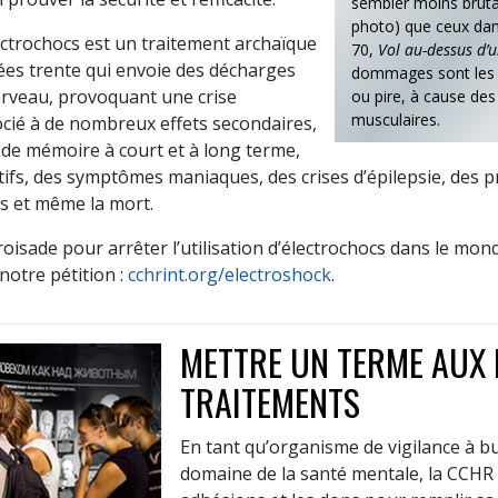
sembler moins bruta
photo) que ceux dan
ectrochocs est un traitement archaïque
70,
Vol au-dessus d’u
ées trente qui envoie des décharges
dommages sont les 
cerveau, provoquant une crise
ou pire, à cause des
musculaires.
ssocié à de nombreux effets secondaires,
 de mémoire à court et à long terme,
ifs, des symptômes maniaques, des crises d’épilepsie, des 
es et même la mort.
isade pour arrêter l’utilisation d’électrochocs dans le mond
notre pétition :
cchrint.org/electroshock
.
METTRE UN TERME AUX
TRAITEMENTS
En tant qu’organisme de vigilance à bu
domaine de la santé mentale, la CCHR