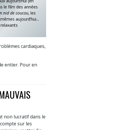
ux aujourd’hui (en
s le film des années
n nid de coucou,
les
mêmes aujourd’hui...
 relaxants
problèmes cardiaques,
e entier. Pour en
 MAUVAIS
t non lucratif dans le
 compte sur les