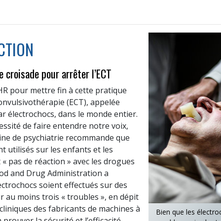
ACTION
e croisade pour arrêter l’ECT
R pour mettre fin à cette pratique
convulsivothérapie (ECT), appelée
ar électrochocs, dans le monde entier.
essité de faire entendre notre voix,
aine de psychiatrie recommande que
t utilisés sur les enfants et les
 « pas de réaction » avec les drogues
ood and Drug Administration a
ctrochocs soient effectués sur des
 au moins trois « troubles », en dépit
 cliniques des fabricants de machines à
Bien que les électro
prouver la sécurité et l’efficacité.