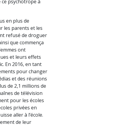
 ce psychotrope à
lus en plus de
 les parents et les
ont refusé de droguer
t ainsi que commença
x femmes ont
es et leurs effets
ic. En 2016, en tant
dements pour changer
médias et des réunions
us de 2,1 millions de
aînes de télévision
ent pour les écoles
écoles privées en
sse aller à l’école.
tement de leur