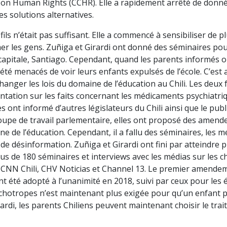
on Human Rights (CCHR). Elle a rapidement arrêté de donné
des solutions alternatives.
ils n’était pas suffisant. Elle a commencé à sensibiliser de p
r les gens. Zuñiga et Girardi ont donné des séminaires pour
capitale, Santiago. Cependant, quand les parents informés 
t été menacés de voir leurs enfants expulsés de l’école. C’es
hanger les lois du domaine de l’éducation au Chili. Les deu
tation sur les faits concernant les médicaments psychiatriqu
es ont informé d’autres législateurs du Chili ainsi que le publ
upe de travail parlementaire, elles ont proposé des amen
ine de l’éducation. Cependant, il a fallu des séminaires, les 
de désinformation. Zuñiga et Girardi ont fini par atteindre pl
s de 180 séminaires et interviews avec les médias sur les ch
e CNN Chili, CHV Noticias et Channel 13. Le premier amendem
t été adopté à l’unanimité en 2018, suivi par ceux pour les 
chotropes n’est maintenant plus exigée pour qu’un enfant pui
ardi, les parents Chiliens peuvent maintenant choisir le trai