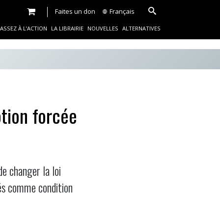
Faites un don
Français
ASSEZ À L’ACTION
LA LIBRAIRIE
NOUVELLES
ALTERNATIVES
ption forcée
de changer la loi
cés comme condition