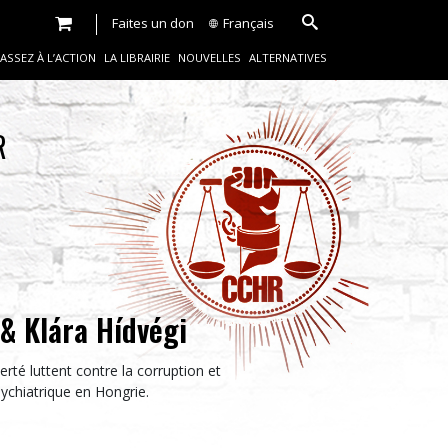
Faites un don
Français
ASSEZ À L’ACTION
LA LIBRAIRIE
NOUVELLES
ALTERNATIVES
R
& Klára Hídvégi
erté luttent contre la corruption et
psychiatrique en Hongrie.