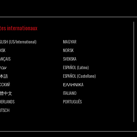
tes internationaux
LISH (US/International)
MAGYAR
NSK
NORSK
ANÇAIS
SVENSKA
עבר
ESPAÑOL (Latino)
本語
ESPAÑOL (Castellano)
ССКИЙ
ΕΛΛΗΝΙΚA
體中文
ITALIANO
DERLANDS
PORTUGUÊS
UTSCH