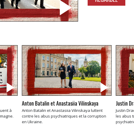
Anton Batalin et Anastasiia Vilinskaya
Justin D
quent à
Anton Batalin et Anastasiia Vilinskaya luttent
Justin Dra
lemagne.
contre les abus psychiatriques et la corruption
les abus t
en Ukraine.
psychiatr