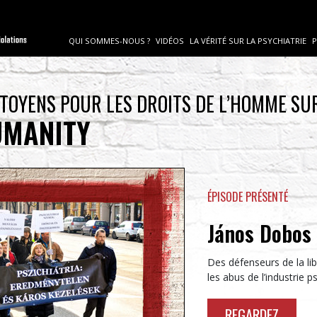
QUI SOMMES-NOUS ?
VIDÉOS
LA VÉRITÉ SUR LA PSYCHIATRIE
P
ITOYENS POUR LES DROITS DE L’HOMME SU
UMANITY
ÉPISODE PRÉSENTÉ
János Dobos 
Des défenseurs de la lib
les abus de l’industrie 
REGARDEZ