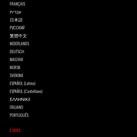
FRANÇAIS
עברית
日本語
РУССКИЙ
繁體中文
NEDERLANDS
DEUTSCH
MAGYAR
NORSK
SVENSKA
ESPAÑOL (Latino)
ESPAÑOL (Castellano)
ΕΛΛΗΝΙΚA
ITALIANO
PORTUGUÊS
Liens